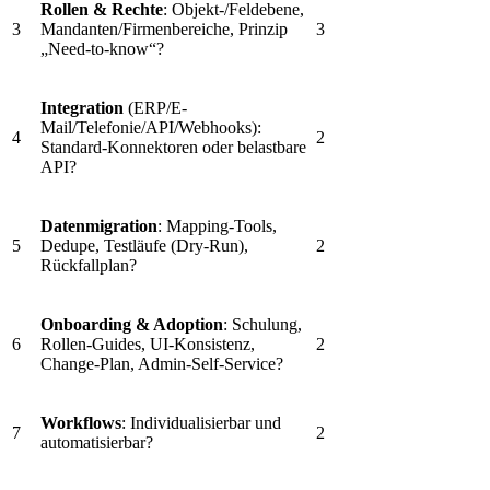
Rollen & Rechte
: Objekt-/Feldebene,
3
Mandanten/Firmenbereiche, Prinzip
3
„Need-to-know“?
Integration
(ERP/E-
Mail/Telefonie/API/Webhooks):
4
2
Standard-Konnektoren oder belastbare
API?
Datenmigration
: Mapping-Tools,
5
Dedupe, Testläufe (Dry-Run),
2
Rückfallplan?
Onboarding & Adoption
: Schulung,
6
Rollen-Guides, UI-Konsistenz,
2
Change-Plan, Admin-Self-Service?
Workflows
: Individualisierbar und
7
2
automatisierbar?