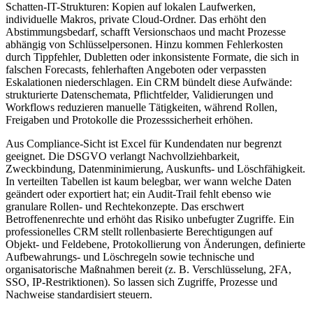
Schatten-IT-Strukturen: Kopien auf lokalen Laufwerken,
individuelle Makros, private Cloud-Ordner. Das erhöht den
Abstimmungsbedarf, schafft Versionschaos und macht Prozesse
abhängig von Schlüsselpersonen. Hinzu kommen Fehlerkosten
durch Tippfehler, Dubletten oder inkonsistente Formate, die sich in
falschen Forecasts, fehlerhaften Angeboten oder verpassten
Eskalationen niederschlagen. Ein CRM bündelt diese Aufwände:
strukturierte Datenschemata, Pflichtfelder, Validierungen und
Workflows reduzieren manuelle Tätigkeiten, während Rollen,
Freigaben und Protokolle die Prozesssicherheit erhöhen.
Aus Compliance-Sicht ist Excel für Kundendaten nur begrenzt
geeignet. Die DSGVO verlangt Nachvollziehbarkeit,
Zweckbindung, Datenminimierung, Auskunfts- und Löschfähigkeit.
In verteilten Tabellen ist kaum belegbar, wer wann welche Daten
geändert oder exportiert hat; ein Audit-Trail fehlt ebenso wie
granulare Rollen- und Rechtekonzepte. Das erschwert
Betroffenenrechte und erhöht das Risiko unbefugter Zugriffe. Ein
professionelles CRM stellt rollenbasierte Berechtigungen auf
Objekt- und Feldebene, Protokollierung von Änderungen, definierte
Aufbewahrungs- und Löschregeln sowie technische und
organisatorische Maßnahmen bereit (z. B. Verschlüsselung, 2FA,
SSO, IP-Restriktionen). So lassen sich Zugriffe, Prozesse und
Nachweise standardisiert steuern.