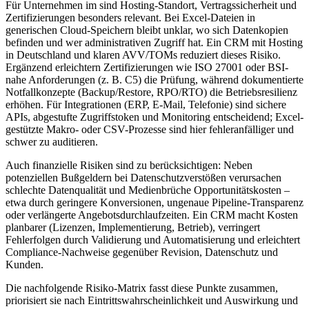
Für Unternehmen im sind Hosting-Standort, Vertragssicherheit und
Zertifizierungen besonders relevant. Bei Excel-Dateien in
generischen Cloud-Speichern bleibt unklar, wo sich Datenkopien
befinden und wer administrativen Zugriff hat. Ein CRM mit Hosting
in Deutschland und klaren AVV/TOMs reduziert dieses Risiko.
Ergänzend erleichtern Zertifizierungen wie ISO 27001 oder BSI-
nahe Anforderungen (z. B. C5) die Prüfung, während dokumentierte
Notfallkonzepte (Backup/Restore, RPO/RTO) die Betriebsresilienz
erhöhen. Für Integrationen (ERP, E-Mail, Telefonie) sind sichere
APIs, abgestufte Zugriffstoken und Monitoring entscheidend; Excel-
gestützte Makro- oder CSV-Prozesse sind hier fehleranfälliger und
schwer zu auditieren.
Auch finanzielle Risiken sind zu berücksichtigen: Neben
potenziellen Bußgeldern bei Datenschutzverstößen verursachen
schlechte Datenqualität und Medienbrüche Opportunitätskosten –
etwa durch geringere Konversionen, ungenaue Pipeline-Transparenz
oder verlängerte Angebotsdurchlaufzeiten. Ein CRM macht Kosten
planbarer (Lizenzen, Implementierung, Betrieb), verringert
Fehlerfolgen durch Validierung und Automatisierung und erleichtert
Compliance-Nachweise gegenüber Revision, Datenschutz und
Kunden.
Die nachfolgende Risiko-Matrix fasst diese Punkte zusammen,
priorisiert sie nach Eintrittswahrscheinlichkeit und Auswirkung und