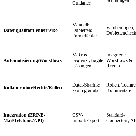
Schulungen
Guidance
Manuell;
Validierungen;
Datenqualität/Fehlerrisiko
Dubletten;
Dublettenchec
Formelfehler
Makros
Integrierte
Automatisierung/Workflows
begrenzt; fragile
Workflows &
Lösungen
Regeln
Datei-Sharing;
Rollen, Teamre
Kollaboration/Rechte/Rollen
kaum granular
Kommentare
Integration (ERP/E-
CSV-
Standard-
Mail/Telefonie/API)
Import/Export
Connectors; AP