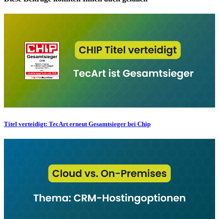
Titel verteidigt: TecArt erneut Gesamtsieger bei Chip