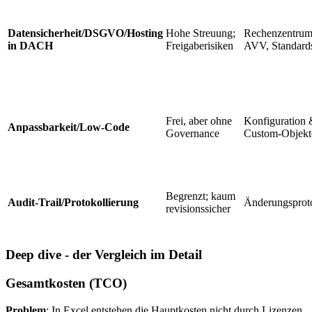
Datensicherheit/DSGVO/Hosting
Hohe Streuung;
Rechenzentrum
in DACH
Freigaberisiken
AVV, Standard
Frei, aber ohne
Konfiguration 
Anpassbarkeit/Low-Code
Governance
Custom-Objekt
Begrenzt; kaum
Audit-Trail/Protokollierung
Änderungsprot
revisionssicher
Deep dive - der Vergleich im Detail
Gesamtkosten (TCO)
Problem
: In Excel entstehen die Hauptkosten nicht durch Lizenzen,