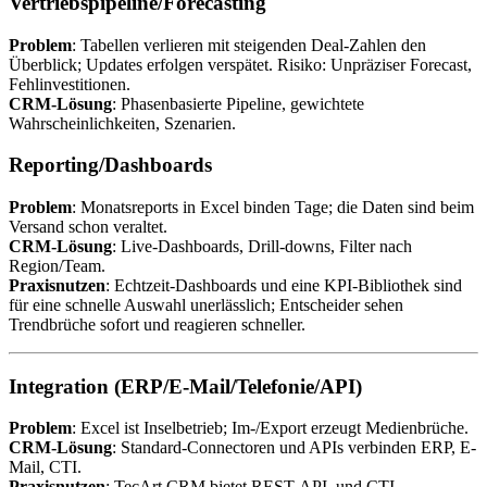
Vertriebspipeline/Forecasting
Problem
: Tabellen verlieren mit steigenden Deal-Zahlen den
Überblick; Updates erfolgen verspätet. Risiko: Unpräziser Forecast,
Fehlinvestitionen.
CRM-Lösung
: Phasenbasierte Pipeline, gewichtete
Wahrscheinlichkeiten, Szenarien.
Reporting/Dashboards
Problem
: Monatsreports in Excel binden Tage; die Daten sind beim
Versand schon veraltet.
CRM-Lösung
: Live-Dashboards, Drill-downs, Filter nach
Region/Team.
Praxisnutzen
: Echtzeit-Dashboards und eine KPI-Bibliothek sind
für eine schnelle Auswahl unerlässlich; Entscheider sehen
Trendbrüche sofort und reagieren schneller.
Integration (ERP/E-Mail/Telefonie/API)
Problem
: Excel ist Inselbetrieb; Im-/Export erzeugt Medienbrüche.
CRM-Lösung
: Standard-Connectoren und APIs verbinden ERP, E-
Mail, CTI.
Praxisnutzen
: TecArt CRM bietet REST-API, und CTI-