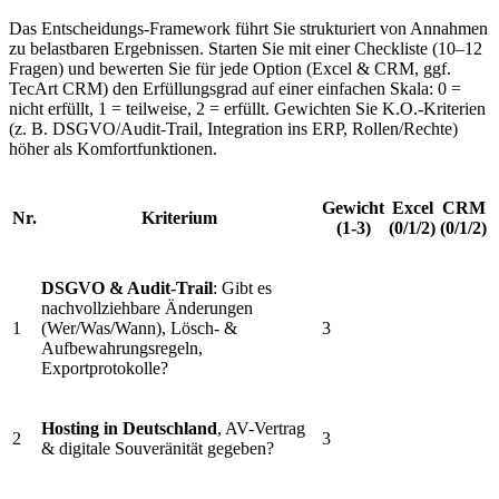
Das Entscheidungs-Framework führt Sie strukturiert von Annahmen
zu belastbaren Ergebnissen. Starten Sie mit einer Checkliste (10–12
Fragen) und bewerten Sie für jede Option (Excel & CRM, ggf.
TecArt CRM) den Erfüllungsgrad auf einer einfachen Skala: 0 =
nicht erfüllt, 1 = teilweise, 2 = erfüllt. Gewichten Sie K.O.-Kriterien
(z. B. DSGVO/Audit-Trail, Integration ins ERP, Rollen/Rechte)
höher als Komfortfunktionen.
Gewicht
Excel
CRM
Nr.
Kriterium
(1-3)
(0/1/2)
(0/1/2)
DSGVO & Audit-Trail
: Gibt es
nachvollziehbare Änderungen
1
(Wer/Was/Wann), Lösch- &
3
Aufbewahrungsregeln,
Exportprotokolle?
Hosting in Deutschland
, AV-Vertrag
2
3
& digitale Souveränität gegeben?