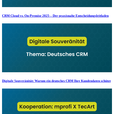
CRM Cloud vs. On-Premise 2025 – Der praxisnahe Entscheidungsleitfaden
Digitale Souveränität: Warum ein deutsches CRM Ihre Kundendaten schützt