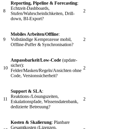
Reporting, Pipeline & Forecasting
:
Echtzeit-Dashboards,
8
2
Stufen/Wahrscheinlichkeiten, Drill-
down, BI-Export?
Mobiles Arbeiten/Offline
:
9
Vollständige Kernprozesse mobil,
2
Offline-Puffer & Synchronisation?
Anpassbarkeit/Low-Code
(update-
sicher):
10
2
Felder/Masken/Regeln/Ansichten ohne
Code, Versionssicherheit?
Support & SLA
:
Reaktions-/Lösungszeiten,
11
2
Eskalationspfade, Wissensdatenbank,
dedizierte Betreuung?
Kosten & Skalierung
: Planbare
Gesamtkosten (Lizenzen,