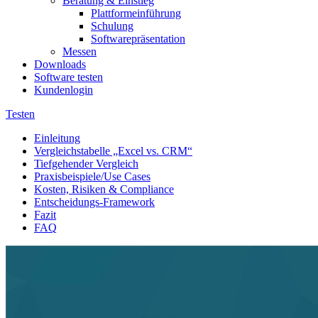
Beratung & Einstieg
Plattformeinführung
Schulung
Softwarepräsentation
Messen
Downloads
Software testen
Kundenlogin
Testen
Einleitung
Vergleichstabelle „Excel vs. CRM“
Tiefgehender Vergleich
Praxisbeispiele/Use Cases
Kosten, Risiken & Compliance
Entscheidungs-Framework
Fazit
FAQ