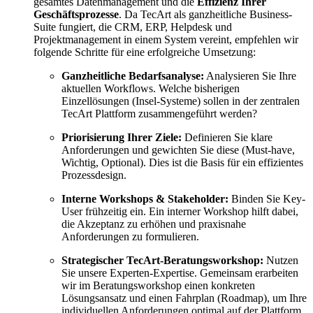
gesamtes Datenmanagement und die
Effizienz Ihrer
Geschäftsprozesse
. Da TecArt als ganzheitliche Business-
Suite fungiert, die CRM, ERP, Helpdesk und
Projektmanagement in einem System vereint, empfehlen wir
folgende Schritte für eine erfolgreiche Umsetzung:
Ganzheitliche Bedarfsanalyse:
Analysieren Sie Ihre
aktuellen Workflows. Welche bisherigen
Einzellösungen (Insel-Systeme) sollen in der zentralen
TecArt Plattform zusammengeführt werden?
Priorisierung Ihrer Ziele:
Definieren Sie klare
Anforderungen und gewichten Sie diese (Must-have,
Wichtig, Optional). Dies ist die Basis für ein effizientes
Prozessdesign.
Interne Workshops & Stakeholder:
Binden Sie Key-
User frühzeitig ein. Ein interner Workshop hilft dabei,
die Akzeptanz zu erhöhen und praxisnahe
Anforderungen zu formulieren.
Strategischer TecArt-Beratungsworkshop:
Nutzen
Sie unsere Experten-Expertise. Gemeinsam erarbeiten
wir im Beratungsworkshop einen konkreten
Lösungsansatz und einen Fahrplan (Roadmap), um Ihre
individuellen Anforderungen optimal auf der Plattform