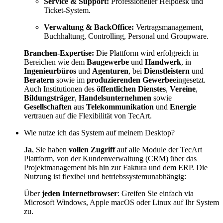
Service & Support:
Professioneller Helpdesk und
Ticket-System.
Verwaltung & BackOffice:
Vertragsmanagement,
Buchhaltung, Controlling, Personal und Groupware.
Branchen-Expertise:
Die Plattform wird erfolgreich in
Bereichen wie dem
Baugewerbe
und
Handwerk
, in
Ingenieurbüros
und
Agenturen
, bei
Dienstleistern
und
Beratern
sowie im
produzierenden Gewerbe
eingesetzt.
Auch Institutionen des
öffentlichen Dienstes
,
Vereine
,
Bildungsträger
,
Handelsunternehmen
sowie
Gesellschaften
aus
Telekommunikation
und
Energie
vertrauen auf die Flexibilität von TecArt.
Wie nutze ich das System auf meinem Desktop?
Ja
, Sie haben
vollen Zugriff
auf alle Module der TecArt
Plattform, von der Kundenverwaltung (CRM) über das
Projektmanagement bis hin zur Faktura und dem ERP. Die
Nutzung ist flexibel und betriebssystemunabhängig:
Über
jeden Internetbrowser
: Greifen Sie einfach via
Microsoft Windows, Apple macOS oder Linux auf Ihr System
zu.