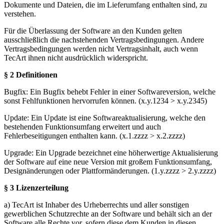
Dokumente und Dateien, die im Lieferumfang enthalten sind, zu
verstehen.
Für die Überlassung der Software an den Kunden gelten
ausschließlich die nachstehenden Vertragsbedingungen. Andere
Vertragsbedingungen werden nicht Vertragsinhalt, auch wenn
TecArt ihnen nicht ausdrücklich widerspricht.
§ 2 Definitionen
Bugfix: Ein Bugfix behebt Fehler in einer Softwareversion, welche
sonst Fehlfunktionen hervorrufen können. (x.y.1234 > x.y.2345)
Update: Ein Update ist eine Softwareaktualisierung, welche den
bestehenden Funktionsumfang erweitert und auch
Fehlerbeseitigungen enthalten kann. (x.1.zzzz > x.2.zzzz)
Upgrade: Ein Upgrade bezeichnet eine höherwertige Aktualisierung
der Software auf eine neue Version mit großem Funktionsumfang,
Designänderungen oder Plattformänderungen. (1.y.zzzz > 2.y.zzzz)
§ 3 Lizenzerteilung
a) TecArt ist Inhaber des Urheberrechts und aller sonstigen
gewerblichen Schutzrechte an der Software und behält sich an der
Software alle Rechte vor, sofern diese dem Kunden in diesen