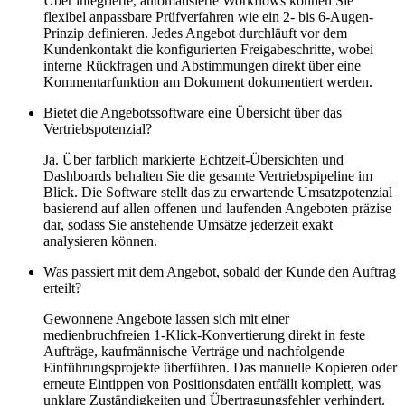
Über integrierte, automatisierte Workflows können Sie
flexibel anpassbare Prüfverfahren wie ein 2- bis 6-Augen-
Prinzip definieren. Jedes Angebot durchläuft vor dem
Kundenkontakt die konfigurierten Freigabeschritte, wobei
interne Rückfragen und Abstimmungen direkt über eine
Kommentarfunktion am Dokument dokumentiert werden.
Bietet die Angebotssoftware eine Übersicht über das
Vertriebspotenzial?
Ja. Über farblich markierte Echtzeit-Übersichten und
Dashboards behalten Sie die gesamte Vertriebspipeline im
Blick. Die Software stellt das zu erwartende Umsatzpotenzial
basierend auf allen offenen und laufenden Angeboten präzise
dar, sodass Sie anstehende Umsätze jederzeit exakt
analysieren können.
Was passiert mit dem Angebot, sobald der Kunde den Auftrag
erteilt?
Gewonnene Angebote lassen sich mit einer
medienbruchfreien 1-Klick-Konvertierung direkt in feste
Aufträge, kaufmännische Verträge und nachfolgende
Einführungsprojekte überführen. Das manuelle Kopieren oder
erneute Eintippen von Positionsdaten entfällt komplett, was
unklare Zuständigkeiten und Übertragungsfehler verhindert.