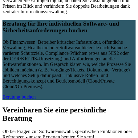
Verwalten Sie Anfragen digital, behalten Sie Zuständigkeiten und
Fristen im Blick und verhindern Sie doppelte Bearbeitungen dank
zentraler Informationsverwaltung.
Beratung für Ihre individuellen Software- und
Sicherheitsanforderungen buchen
Ob Finanzwesen, Betreiber kritischer Infrastruktur, öffentliche
Verwaltung, Healthcare oder Softwareanbieter: Je nach Branche
variieren Schutzziele, Compliance-Pflichten (etwa aus NIS2 oder
der CER/KRITIS-Umsetzung) und Anforderungen an die
Softwarefunktionen. Im Gespräch klären wir, welche Prozesse Sie
abbilden möchten (z. B. Vorgänge/Tickets, Dokumente, Verträge)
und welches Setup dafür passt – inklusive Rollen- und
Berechtigungskonzept und Betriebsmodell (Cloud/Private
Cloud/On-Premises).
Beratung buchen
Vereinbaren Sie eine persönliche
Beratung
Ob bei Fragen zur Softwareauswahl, spezifischen Funktionen oder
Referenzen - unsere Experten beraten Sie gern!