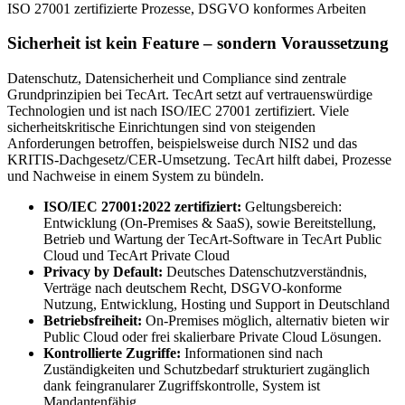
ISO 27001 zertifizierte Prozesse, DSGVO konformes Arbeiten
Sicherheit ist kein Feature – sondern Voraussetzung
Datenschutz, Datensicherheit und Compliance sind zentrale
Grundprinzipien bei TecArt. TecArt setzt auf vertrauenswürdige
Technologien und ist nach ISO/IEC 27001 zertifiziert. Viele
sicherheitskritische Einrichtungen sind von steigenden
Anforderungen betroffen, beispielsweise durch NIS2 und das
KRITIS-Dachgesetz/CER-Umsetzung. TecArt hilft dabei, Prozesse
und Nachweise in einem System zu bündeln.
ISO/IEC 27001:2022 zertifiziert:
Geltungsbereich:
Entwicklung (On-Premises & SaaS), sowie Bereitstellung,
Betrieb und Wartung der TecArt-Software in TecArt Public
Cloud und TecArt Private Cloud
Privacy by Default:
Deutsches Datenschutzverständnis,
Verträge nach deutschem Recht, DSGVO-konforme
Nutzung, Entwicklung, Hosting und Support in Deutschland
Betriebsfreiheit:
On-Premises möglich, alternativ bieten wir
Public Cloud oder frei skalierbare Private Cloud Lösungen.
Kontrollierte Zugriffe:
Informationen sind nach
Zuständigkeiten und Schutzbedarf strukturiert zugänglich
dank feingranularer Zugriffskontrolle, System ist
Mandantenfähig.