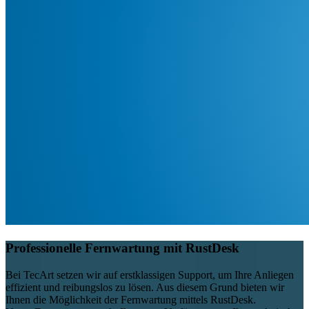
Professionelle Fernwartung mit RustDesk
Bei TecArt setzen wir auf erstklassigen Support, um Ihre Anliegen
effizient und reibungslos zu lösen. Aus diesem Grund bieten wir
Ihnen die Möglichkeit der Fernwartung mittels RustDesk.