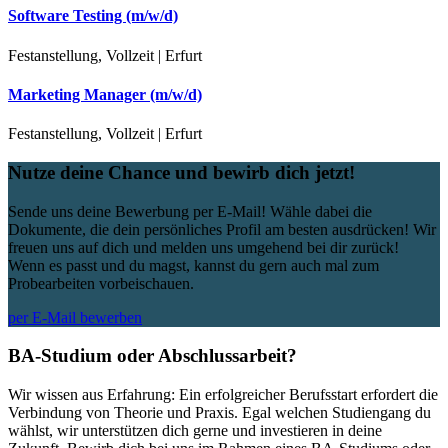
Software Testing (m/w/d)
Festanstellung, Vollzeit | Erfurt
Marketing Manager (m/w/d)
Festanstellung, Vollzeit | Erfurt
Nutze deine Chance und bewirb dich jetzt!
Sende uns deine Bewerbung per E-Mail! Wähle dabei die
Dokumente, die dein persönliches Profil am besten ausdrücken! Wir
freuen uns auf dich und melden uns umgehend bei dir zurück!
Wenn es passt und du magst, kannst du gern auch mal zum
Probearbeiten vorbeischauen.
per E-Mail bewerben
BA-Studium oder Abschlussarbeit?
Wir wissen aus Erfahrung: Ein erfolgreicher Berufsstart erfordert die
Verbindung von Theorie und Praxis. Egal welchen Studiengang du
wählst, wir unterstützen dich gerne und investieren in deine