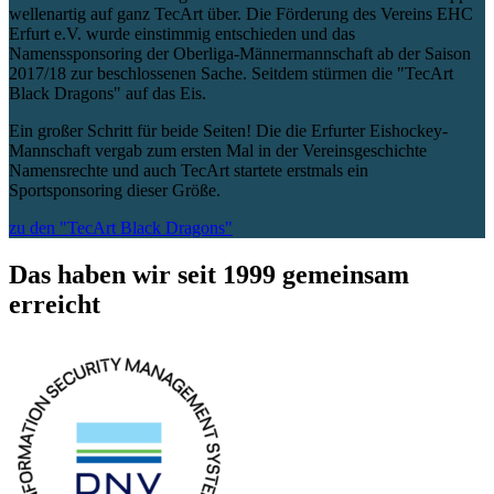
wellenartig auf ganz TecArt über. Die Förderung des Vereins EHC
Erfurt e.V. wurde einstimmig entschieden und das
Namenssponsoring der Oberliga-Männermannschaft ab der Saison
2017/18 zur beschlossenen Sache. Seitdem stürmen die "TecArt
Black Dragons" auf das Eis.
Ein großer Schritt für beide Seiten! Die die Erfurter Eishockey-
Mannschaft vergab zum ersten Mal in der Vereinsgeschichte
Namensrechte und auch TecArt startete erstmals ein
Sportsponsoring dieser Größe.
zu den "TecArt Black Dragons"
Das haben wir seit 1999 gemeinsam
erreicht