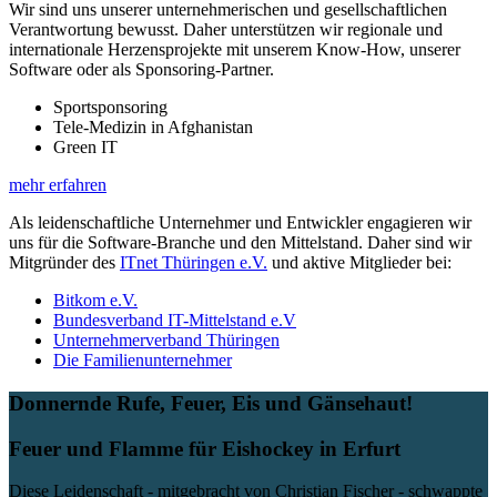
Wir sind uns unserer unternehmerischen und gesellschaftlichen
Verantwortung bewusst. Daher unterstützen wir regionale und
internationale Herzensprojekte mit unserem Know-How, unserer
Software oder als Sponsoring-Partner.
Sportsponsoring
Tele-Medizin in Afghanistan
Green IT
mehr erfahren
Als leidenschaftliche Unternehmer und Entwickler engagieren wir
uns für die Software-Branche und den Mittelstand. Daher sind wir
Mitgründer des
ITnet Thüringen e.V.
und aktive Mitglieder bei:
Bitkom e.V.
Bundesverband IT-Mittelstand e.V
Unternehmerverband Thüringen
Die Familienunternehmer
Donnernde Rufe, Feuer, Eis und Gänsehaut!
Feuer und Flamme für Eishockey in Erfurt
Diese Leidenschaft - mitgebracht von Christian Fischer - schwappte