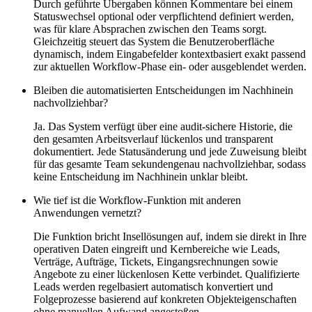
Durch geführte Übergaben können Kommentare bei einem
Statuswechsel optional oder verpflichtend definiert werden,
was für klare Absprachen zwischen den Teams sorgt.
Gleichzeitig steuert das System die Benutzeroberfläche
dynamisch, indem Eingabefelder kontextbasiert exakt passend
zur aktuellen Workflow-Phase ein- oder ausgeblendet werden.
Bleiben die automatisierten Entscheidungen im Nachhinein
nachvollziehbar?
Ja. Das System verfügt über eine audit-sichere Historie, die
den gesamten Arbeitsverlauf lückenlos und transparent
dokumentiert. Jede Statusänderung und jede Zuweisung bleibt
für das gesamte Team sekundengenau nachvollziehbar, sodass
keine Entscheidung im Nachhinein unklar bleibt.
Wie tief ist die Workflow-Funktion mit anderen
Anwendungen vernetzt?
Die Funktion bricht Insellösungen auf, indem sie direkt in Ihre
operativen Daten eingreift und Kernbereiche wie Leads,
Verträge, Aufträge, Tickets, Eingangsrechnungen sowie
Angebote zu einer lückenlosen Kette verbindet. Qualifizierte
Leads werden regelbasiert automatisch konvertiert und
Folgeprozesse basierend auf konkreten Objekteigenschaften
ohne manuellen Aufwand angestoßen.