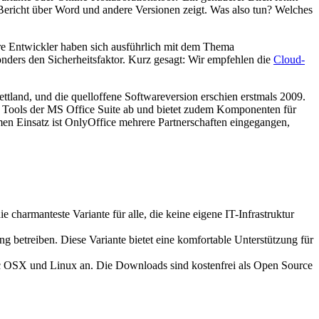
r Bericht über Word und andere Versionen zeigt. Was also tun? Welches
re Entwickler haben sich ausführlich mit dem Thema
onders den Sicherheitsfaktor. Kurz gesagt: Wir empfehlen die
Cloud-
ettland, und die quelloffene Softwareversion erschien erstmals 2009.
n Tools der MS Office Suite ab und bietet zudem Komponenten für
Einsatz ist OnlyOffice mehrere Partnerschaften eingegangen,
 charmanteste Variante für alle, die keine eigene IT-Infrastruktur
 betreiben. Diese Variante bietet eine komfortable Unterstützung für
c OSX und Linux an. Die Downloads sind kostenfrei als Open Source