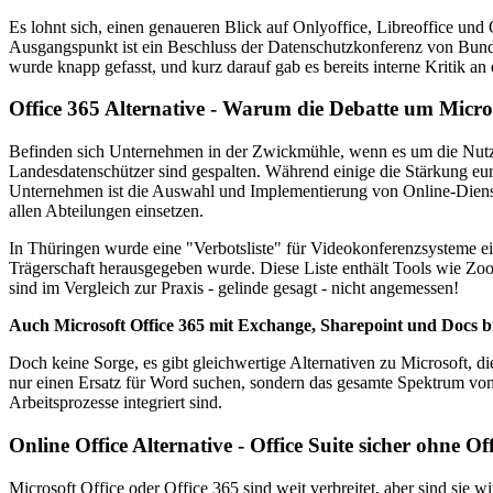
Es lohnt sich, einen genaueren Blick auf Onlyoffice, Libreoffice und
Ausgangspunkt ist ein Beschluss der Datenschutzkonferenz von Bund
wurde knapp gefasst, und kurz darauf gab es bereits interne Kritik an 
Office 365 Alternative - Warum die Debatte um Micros
Befinden sich Unternehmen in der Zwickmühle, wenn es um die Nutz
Landesdatenschützer sind gespalten. Während einige die Stärkung e
Unternehmen ist die Auswahl und Implementierung von Online-Dienste
allen Abteilungen einsetzen.
In Thüringen wurde eine "Verbotsliste" für Videokonferenzsysteme e
Trägerschaft herausgegeben wurde. Diese Liste enthält Tools wie Z
sind im Vergleich zur Praxis - gelinde gesagt - nicht angemessen!
Auch Microsoft Office 365 mit Exchange, Sharepoint und Docs
Doch keine Sorge, es gibt gleichwertige Alternativen zu Microsoft, d
nur einen Ersatz für Word suchen, sondern das gesamte Spektrum von O
Arbeitsprozesse integriert sind.
Online Office Alternative - Office Suite sicher ohne Of
Microsoft Office oder Office 365 sind weit verbreitet, aber sind sie 