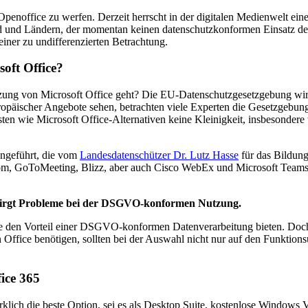
 Openoffice zu werfen. Derzeit herrscht in der digitalen Medienwelt ei
 und Ländern, der momentan keinen datenschutzkonformen Einsatz des 
einer zu undifferenzierten Betrachtung.
oft Office?
ung von Microsoft Office geht? Die EU-Datenschutzgesetzgebung wirf
uropäischer Angebote sehen, betrachten viele Experten die Gesetzgeb
n wie Microsoft Office-Alternativen keine Kleinigkeit, insbesondere 
ingeführt, die vom
Landesdatenschützer Dr. Lutz Hasse
für das Bildung
oom, GoToMeeting, Blizz, aber auch Cisco WebEx und Microsoft Teams,
 birgt Probleme bei der DSGVO-konformen Nutzung.
ie den Vorteil einer DSGVO-konformen Datenverarbeitung bieten. Doch V
ffice benötigen, sollten bei der Auswahl nicht nur auf den Funktionsu
fice 365
wirklich die beste Option, sei es als Desktop Suite, kostenlose Windows