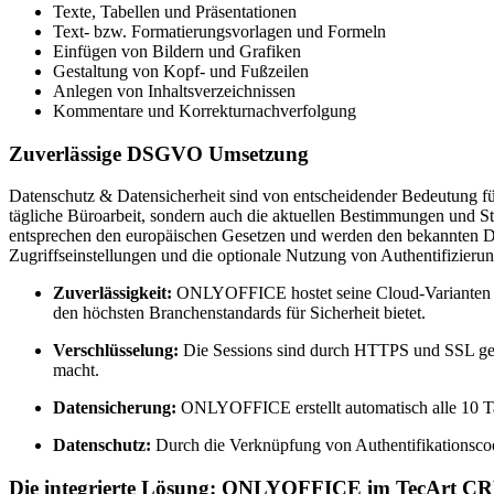
Texte, Tabellen und Präsentationen
Text- bzw. Formatierungsvorlagen und Formeln
Einfügen von Bildern und Grafiken
Gestaltung von Kopf- und Fußzeilen
Anlegen von Inhaltsverzeichnissen
Kommentare und Korrekturnachverfolgung
Zuverlässige DSGVO Umsetzung
Datenschutz & Datensicherheit sind von entscheidender Bedeutung 
tägliche Büroarbeit, sondern auch die aktuellen Bestimmungen u
entsprechen den europäischen Gesetzen und werden den bekannten Da
Zugriffseinstellungen und die optionale Nutzung von Authentifizierun
Zuverlässigkeit:
ONLYOFFICE hostet seine Cloud-Varianten be
den höchsten Branchenstandards für Sicherheit bietet.
Verschlüsselung:
Die Sessions sind durch HTTPS und SSL gesi
macht.
Datensicherung:
ONLYOFFICE erstellt automatisch alle 10 Ta
Datenschutz:
Durch die Verknüpfung von Authentifikationscook
Die integrierte Lösung: ONLYOFFICE im TecArt C