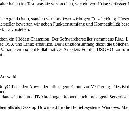
aker halten im Test, was sie versprechen, wie ein von Heise verfasste
die Agenda kam, standen wir vor dieser wichtigen Entscheidung. Unse
rehersteller bewerten wir neben Funktionsumfang und Kompatibilität bes
kurz vorstellen.
t schon ein Hidden Champion. Der Softwarehersteller stammt aus Riga, L
Mac OSX und Linux erhältlich. Der Funktionsumfang deckt die übliche
ante ermöglicht kollaboratives Arbeiten. Für den DSGVO-konformen 
t.
r Auswahl
OnlyOffice allen Anwendern die eigene Cloud zur Verfügung. Dies ist die
ten.
landschaften und IT-Abteilungen können auch ihre eigene Serverlösung
 ebenfalls als Desktop-Download für die Betriebssysteme Windows, Ma