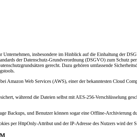
für Unternehmen, insbesondere im Hinblick auf die Einhaltung der D
nd Standards der Datenschutz-Grundverordnung (DSGVO) zum Schutz 
tenschutzgrundsätzen gerecht. Dazu gehören umfassende Sicherheitsdi
gstools.
i Amazon Web Services (AWS), einer der bekanntesten Cloud Computi
chert, während die Dateien selbst mit AES-256-Verschlüsselung gesch
ge Backups, und Benutzer können sogar eine Offline-Archivierung du
ies per HttpOnly-Attribut und der IP-Adresse des Nutzers wird der Sc
RM