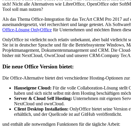
sich! Nicht alle Alternativen wie LibreOffice, OpenOffice oder SoftM
Tool soll man nutzen?
Als das Thema Office-Integration für das TecArt CRM Pro 2017 auf 
auseinandergesetzt, viel recherchiert und lange getestet. Als Softwa
Office-Lösung OnlyOffice
für Unternehmen und möchten Ihnen diese 
OnlyOffice ist vielleicht noch relativ unbekannt, aber bald vielleich
Sie ist in deutscher Sprache und für die Betriebssysteme Windows, 
Projektmanagement, Dokumentenmanagement und CRM. Die Cloud-Vari
bisher mit NextCloud, OwnCloud und unserer CRM-Company TecAr
Die neue Office Version bietet:
Die Office-Alternative bietet drei verschiedene Hosting-Optionen zu
Hauseigene Cloud:
Für die volle Collaboration-Lösung stellt 
haben und sich nicht selbst mit dem Hosting beschäftigen möch
Server & Cloud Self Hosting:
Unternehmen mit eigenen Server
NextCloud und ownCloud.
Client Desktop Installation:
OnlyOffice bietet seine Version
erhältlich, und der Quellcode ist auf GitHub veröffentlicht.
und enthält alle notwendigen Funktionen für die tägliche Arbeit: