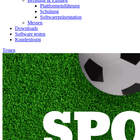
Beratung & Einstieg
Plattformeinführung
Schulung
Softwarepräsentation
Messen
Downloads
Software testen
Kundenlogin
Testen