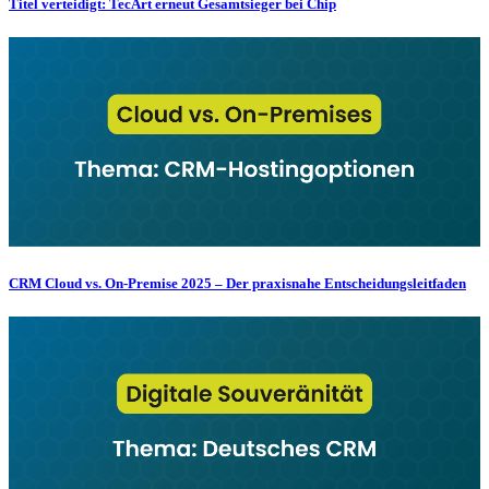
Titel verteidigt: TecArt erneut Gesamtsieger bei Chip
CRM Cloud vs. On-Premise 2025 – Der praxisnahe Entscheidungsleitfaden