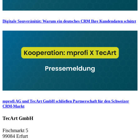
Digitale Souveränität: Warum ein deutsches CRM Ihre Kundendaten schützt
mprofi AG und TecArt GmbH schließen Partnerschaft für den Schweizer
CRM-Markt
TecArt GmbH
Fischmarkt 5
99084 Erfurt