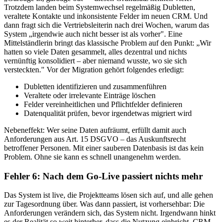
Trotzdem landen beim Systemwechsel regelmäßig Dubletten,
veraltete Kontakte und inkonsistente Felder im neuen CRM. Und
dann fragt sich die Vertriebsleiterin nach drei Wochen, warum das
System „irgendwie auch nicht besser ist als vorher". Eine
Mittelständlerin bringt das klassische Problem auf den Punkt: „Wir
hatten so viele Daten gesammelt, alles dezentral und nichts
vernünftig konsolidiert – aber niemand wusste, wo sie sich
versteckten." Vor der Migration gehört folgendes erledigt:
Dubletten identifizieren und zusammenführen
Veraltete oder irrelevante Einträge löschen
Felder vereinheitlichen und Pflichtfelder definieren
Datenqualität prüfen, bevor irgendetwas migriert wird
Nebeneffekt: Wer seine Daten aufräumt, erfüllt damit auch
Anforderungen aus Art. 15 DSGVO – das Auskunftsrecht
betroffener Personen. Mit einer sauberen Datenbasis ist das kein
Problem. Ohne sie kann es schnell unangenehm werden.
Fehler 6: Nach dem Go-Live passiert nichts mehr
Das System ist live, die Projektteams lösen sich auf, und alle gehen
zur Tagesordnung über. Was dann passiert, ist vorhersehbar: Die
Anforderungen verändern sich, das System nicht. Irgendwann hinkt
es der Realität so weit hinterher, dass die Nutzung einbricht. CRM