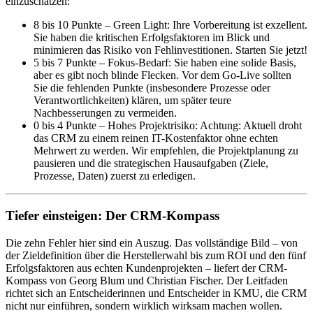
einzuschätzen:
8 bis 10 Punkte – Green Light: Ihre Vorbereitung ist exzellent.
Sie haben die kritischen Erfolgsfaktoren im Blick und
minimieren das Risiko von Fehlinvestitionen. Starten Sie jetzt!
5 bis 7 Punkte – Fokus-Bedarf: Sie haben eine solide Basis,
aber es gibt noch blinde Flecken. Vor dem Go-Live sollten
Sie die fehlenden Punkte (insbesondere Prozesse oder
Verantwortlichkeiten) klären, um später teure
Nachbesserungen zu vermeiden.
0 bis 4 Punkte – Hohes Projektrisiko: Achtung: Aktuell droht
das CRM zu einem reinen IT-Kostenfaktor ohne echten
Mehrwert zu werden. Wir empfehlen, die Projektplanung zu
pausieren und die strategischen Hausaufgaben (Ziele,
Prozesse, Daten) zuerst zu erledigen.
Tiefer einsteigen: Der CRM-Kompass
Die zehn Fehler hier sind ein Auszug. Das vollständige Bild – von
der Zieldefinition über die Herstellerwahl bis zum ROI und den fünf
Erfolgsfaktoren aus echten Kundenprojekten – liefert der CRM-
Kompass von Georg Blum und Christian Fischer. Der Leitfaden
richtet sich an Entscheiderinnen und Entscheider in KMU, die CRM
nicht nur einführen, sondern wirklich wirksam machen wollen.