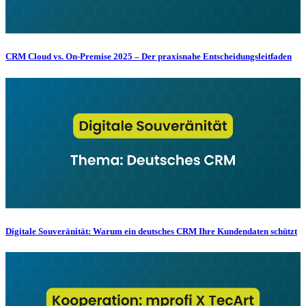
CRM Cloud vs. On-Premise 2025 – Der praxisnahe Entscheidungsleitfaden
Digitale Souveränität: Warum ein deutsches CRM Ihre Kundendaten schützt